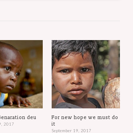
enaration deu
For new hope we must do
it
9, 2017
September 19, 2017