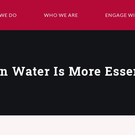
WE DO
WHO WE ARE
ENGAGE WI
n Water Is More Esse