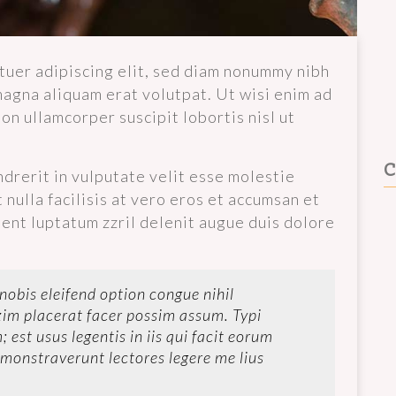
tuer adipiscing elit, sed diam nonummy nibh
magna aliquam erat volutpat. Ut wisi enim ad
on ullamcorper suscipit lobortis nisl ut
C
ndrerit in vulputate velit esse molestie
 nulla facilisis at vero eros et accumsan et
sent luptatum zzril delenit augue duis dolore
obis eleifend option congue nihil
im placerat facer possim assum. Typi
 est usus legentis in iis qui facit eorum
emonstraverunt lectores legere me lius