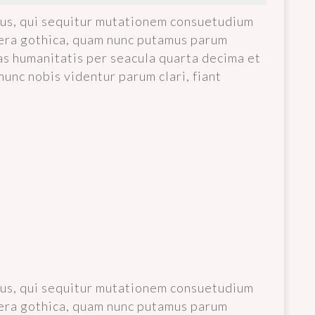
cus, qui sequitur mutationem consuetudium
tera gothica, quam nunc putamus parum
as humanitatis per seacula quarta decima et
unc nobis videntur parum clari, fiant
cus, qui sequitur mutationem consuetudium
tera gothica, quam nunc putamus parum