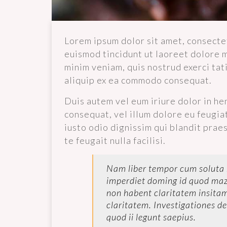
Lorem ipsum dolor sit amet, consecte
euismod tincidunt ut laoreet dolore 
minim veniam, quis nostrud exerci tati
aliquip ex ea commodo consequat.
Duis autem vel eum iriure dolor in he
consequat, vel illum dolore eu feugiat
iusto odio dignissim qui blandit prae
te feugait nulla facilisi.
Nam liber tempor cum soluta n
imperdiet doming id quod maz
non habent claritatem insitam;
claritatem. Investigationes d
quod ii legunt saepius.