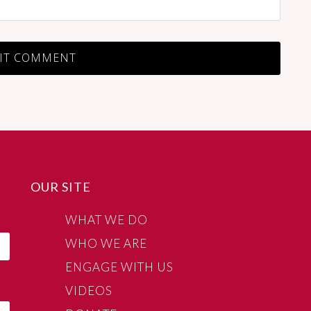
OUR SITE
WHAT WE DO
WHO WE ARE
ENGAGE WITH US
VIDEOS