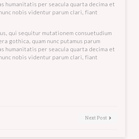
as humanitatis per seacula quarta decima et
unc nobis videntur parum clari, fiant
cus, qui sequitur mutationem consuetudium
tera gothica, quam nunc putamus parum
as humanitatis per seacula quarta decima et
unc nobis videntur parum clari, fiant
Next Post